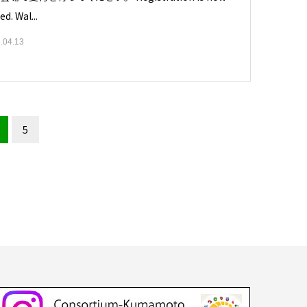
ed. Wal...
.04.13
5