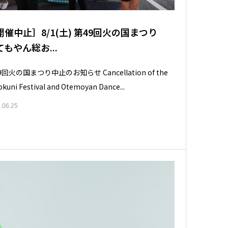
開催中止］8/1(土) 第49回火の国まつり
てもやん総お...
9回火の国まつり中止のお知らせ Cancellation of the
okuni Festival and Otemoyan Dance...
.06.25