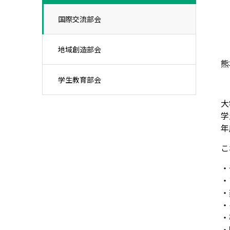
国際交流部会
地域創造部会
熊
学生教育部会
大
学
年
こ
・
・
・
・
・
・