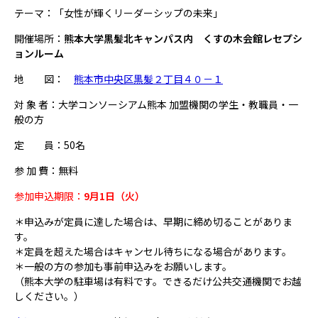
テーマ：「女性が輝くリーダーシップの未来」
開催場所：
熊本大学黒髪北キャンパス内 くすの木会館レセプシ
ョンルーム
地 図：
熊本市中央区黒髪２丁目４０－１
対 象 者：大学コンソーシアム熊本 加盟機関の学生・教職員・一
般の方
定 員：50名
参 加 費：無料
参加申込期限：
9
月1日（火）
＊申込みが定員に達した場合は、早期に締め切ることがありま
す。
＊定員を超えた場合はキャンセル待ちになる場合があります。
＊一般の方の参加も事前申込みをお願いします。
（熊本大学の駐車場は有料です。できるだけ公共交通機関でお越
しください。）